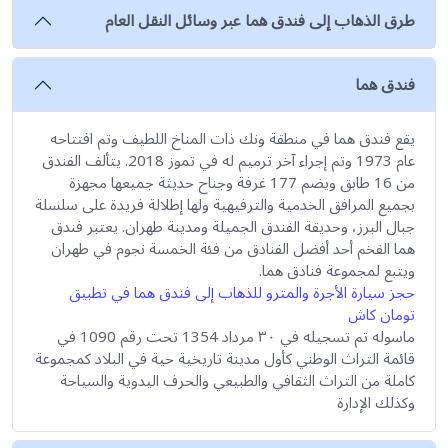
طرق الذهاب إلى
فندق هما
عبر وسائل النقل العام
فندق هما
يقع فندق هما في منطقة ونك ذات المناخ اللطيف وتم افتتاحه
عام 1973 وتم إجراء آخر ترميم له في تموز 2018. يتألف الفندق
من 16 طابق ويضم 177 غرفة وجناح حديثة جميعها مجهزة
بجميع المرافق الخدمية والترفيهية ولها إطلالة فريدة على سلسلة
جبال البرز، وحديقة الفندق الجميلة ومدينة طهران. يعتبر فندق
هما الفخم أحد أفضل الفنادق من فئة الخمسة نجوم في طهران
ويتبع لمجموعة فنادق هما.
حجز سيارة الأجرة والمترو للذهاب إلى فندق هما في تطبيق
تومان كاش
ماسوله تم تسجيله في ۳۰ مرداد 1354 تحت رقم 1090 في
قائمة التراث الوطني كأول مدينة تاريخية حية في البلاد كمجموعة
كاملة من التراث الثقافي والطبيعي والحرف اليدوية والسياحة
وكذلك الإدارة